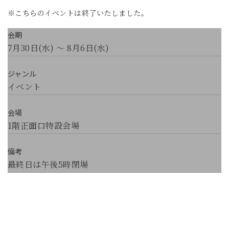
※こちらのイベントは終了いたしました。
会期
7月30日(水) ～ 8月6日(水)
ジャンル
イベント
会場
1階正面口特設会場
備考
最終日は午後5時閉場