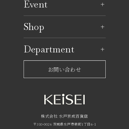
Event
イベントのご案内
Shop
イベントカレンダー
ショップ一覧
Department
レストラン一覧
京成百貨店からのお知らせ
ショップからのお知らせ
お問い合わせ
サービスのご案内
フロアガイド
営業時間・アクセス
FAQ
京成友の会
株式会社 水戸京成百貨店
〒310-0026 茨城県水戸市泉町1丁目6-1
京成ポイントカードについて