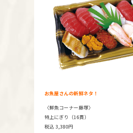
お魚屋さんの新鮮ネタ！
〈鮮魚コーナー藤塚〉
特上にぎり（16貫）
税込 3,380円