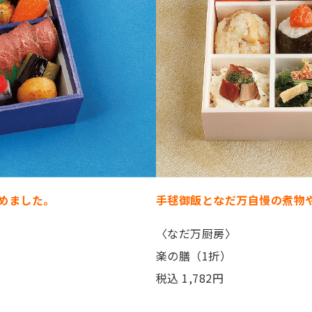
めました。
手毬御飯となだ万自慢の煮物
〈なだ万厨房〉
）
楽の膳（1折）
税込 1,782円