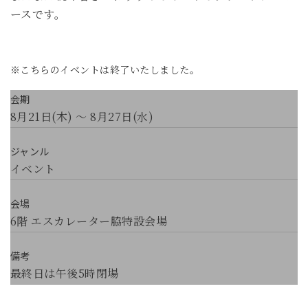
ースです。
※こちらのイベントは終了いたしました。
会期
8月21日(木) ～ 8月27日(水)
ジャンル
イベント
会場
6階 エスカレーター脇特設会場
備考
最終日は午後5時閉場