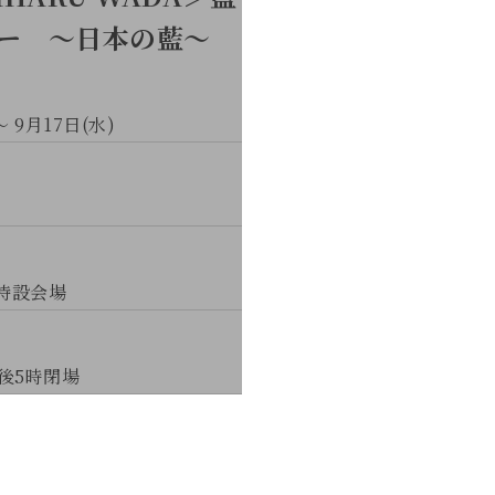
ー 〜日本の藍〜
～ 9月17日(水)
貨特設会場
後5時閉場