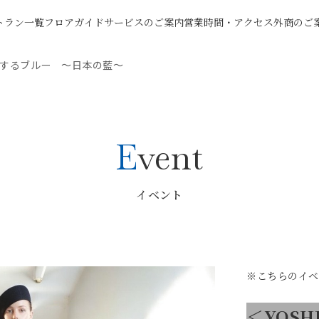
トラン一覧
フロアガイド
サービスのご案内
営業時間・アクセス
外商のご
A＞藍するブルー 〜日本の藍〜
Event
イベント
※こちらのイベ
＜YOSH