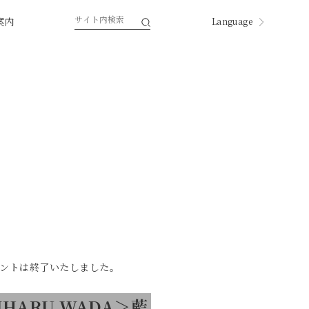
案内
Language
English
한국
中国
中國
ページ内翻訳
ントは終了いたしました。
IHARU WADA＞藍