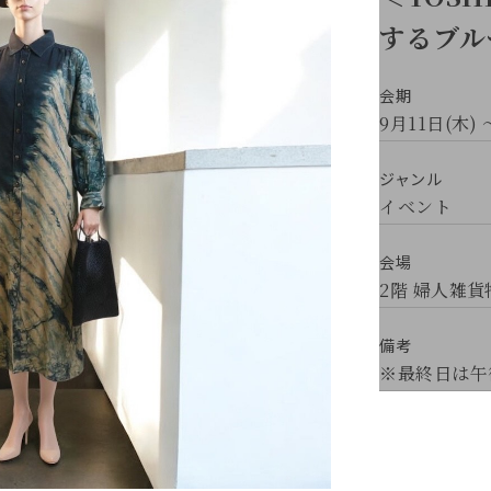
するブル
会期
9月11日(木) 
ジャンル
イベント
会場
2階 婦人雑
備考
※最終日は午