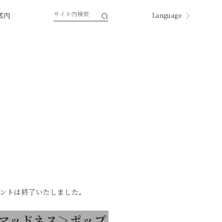
案内
Language
English
한국
中国
中國
ページ内翻訳
ントは終了いたしました。
マッドネス＞ポップ