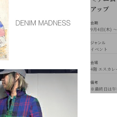
アップ
会期
9月4日(木) ～
ジャンル
イベント
会場
4階 エスカ
備考
※最終日は午