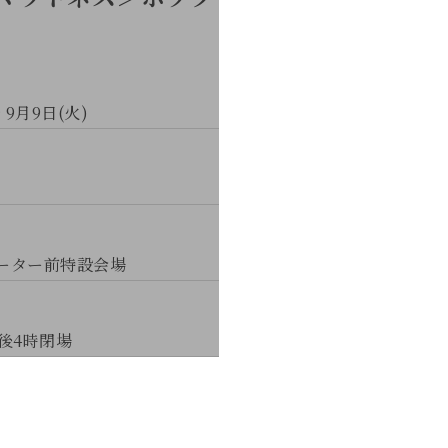
 9月9日(火)
レーター前特設会場
後4時閉場