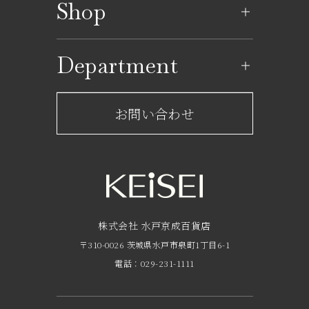
Shop
イベントカレンダー
ショップ一覧
Department
レストラン一覧
京成百貨店からのお知らせ
ショップからのお知らせ
お問い合わせ
サービスのご案内
フロアガイド
営業時間・アクセス
FAQ
京成友の会
株式会社 水戸京成百貨店
〒310-0026 茨城県水戸市泉町1丁目6-1
京成ポイントカードについて
電話：029-231-1111
お子さま連れのお客様へ
外商のご案内