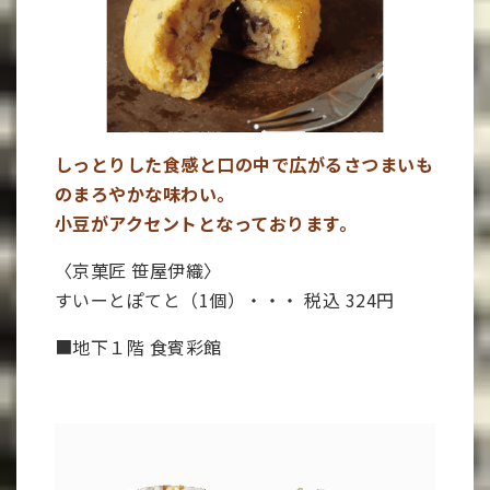
しっとりした食感と口の中で広がるさつまいも
のまろやかな味わい。
小豆がアクセントとなっております。
〈京菓匠 笹屋伊織〉
すいーとぽてと（1個）・・・ 税込 324円
■地下１階 食賓彩館