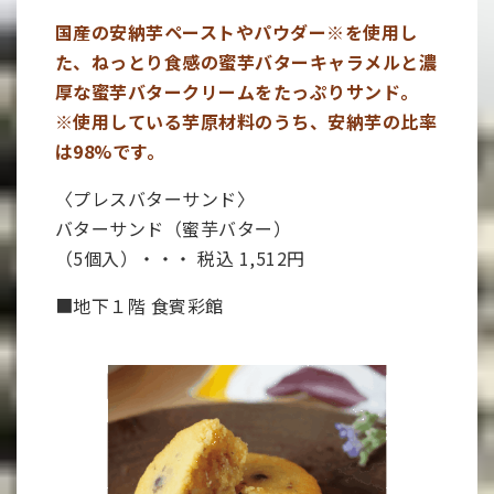
国産の安納芋ペーストやパウダー※を使用し
た、ねっとり食感の蜜芋バターキャラメルと濃
厚な蜜芋バタークリームをたっぷりサンド。
※使用している芋原材料のうち、安納芋の比率
は98%です。
〈プレスバターサンド〉
バターサンド（蜜芋バター）
（5個入）・・・ 税込 1,512円
■地下１階 食賓彩館