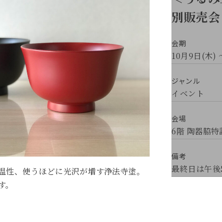
別販売会
会期
10月9日(木) 
ジャンル
イベント
会場
6階 陶器脇
備考
最終日は午後
温性、使うほどに光沢が増す浄法寺塗。
す。