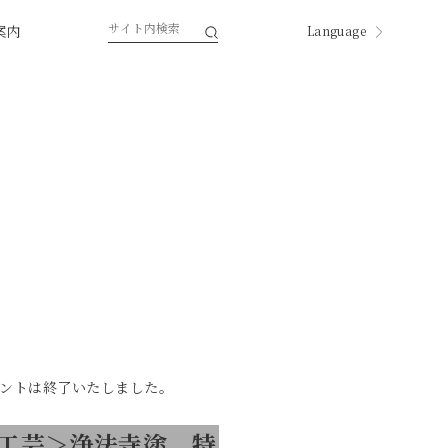
案内
Language
English
한국
中国
中國
ページ内翻訳
ントは終了いたしました。
工芸＞浄法寺塗 特