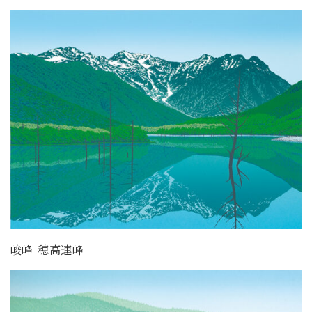
峻峰-穂高連峰