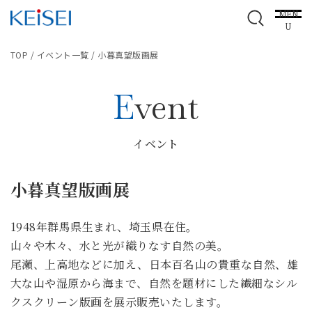
MEN
U
TOP
/
イベント一覧
/
小暮真望版画展
Event
イベント
小暮真望版画展
1948年群馬県生まれ、埼玉県在住。
山々や木々、水と光が織りなす自然の美。
尾瀬、上高地などに加え、日本百名山の貴重な自然、雄
大な山や湿原から海まで、自然を題材にした繊細なシル
クスクリーン版画を展示販売いたします。