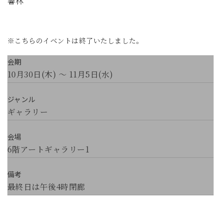
響林
※こちらのイベントは終了いたしました。
会期
10月30日(木) ～ 11月5日(水)
ジャンル
ギャラリー
会場
6階アートギャラリー1
備考
最終日は午後4時閉廊