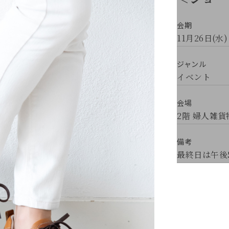
会期
11月26日(水)
ジャンル
イベント
会場
2階 婦人雑
備考
最終日は午後