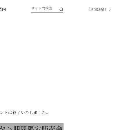
案内
Language
English
한국
中国
中國
ページ内翻訳
ントは終了いたしました。
ヤ＞期間限定販売会