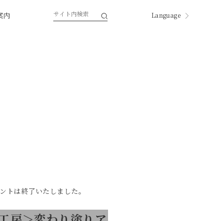
案内
Language
English
한국
中国
中國
ページ内翻訳
ントは終了いたしました。
工房＞変わり塗りア