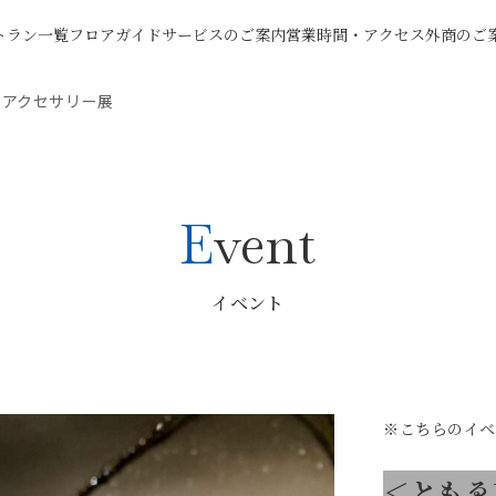
トラン一覧
フロアガイド
サービスのご案内
営業時間・アクセス
外商のご
りアクセサリー展
Event
イベント
※こちらのイベ
＜ともゑ