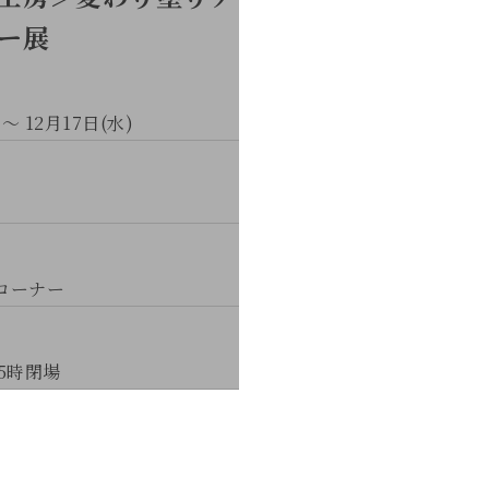
ー展
 ～ 12月17日(水)
トコーナー
5時閉場