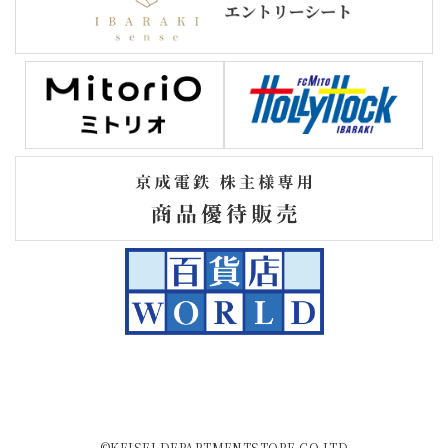
©KEISEI DEPARTMENTSTORE CO.LTD