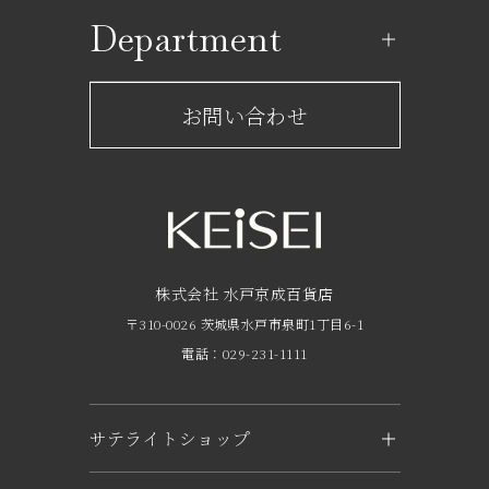
ショップ一覧
Department
レストラン一覧
京成百貨店からのお知らせ
ショップからのお知らせ
お問い合わせ
サービスのご案内
フロアガイド
営業時間・アクセス
FAQ
京成友の会
株式会社 水戸京成百貨店
〒310-0026 茨城県水戸市泉町1丁目6-1
京成ポイントカードについて
電話：029-231-1111
お子さま連れのお客様へ
外商のご案内
サテライトショップ
企業概要