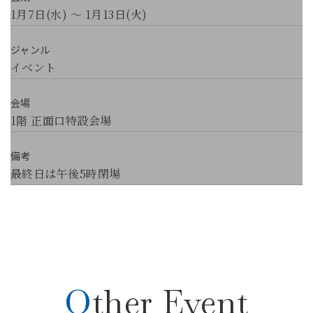
1月7日(水) ～ 1月13日(火)
ジャンル
イベント
会場
1階 正面口特設会場
備考
最終日は午後5時閉場
Other Event