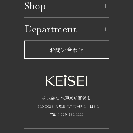
Shop
イベントカレンダー
ショップ一覧
Department
レストラン一覧
京成百貨店からのお知らせ
ショップからのお知らせ
お問い合わせ
サービスのご案内
フロアガイド
営業時間・アクセス
FAQ
京成友の会
株式会社 水戸京成百貨店
〒310-0026 茨城県水戸市泉町1丁目6-1
京成ポイントカードについて
電話：029-231-1111
お子さま連れのお客様へ