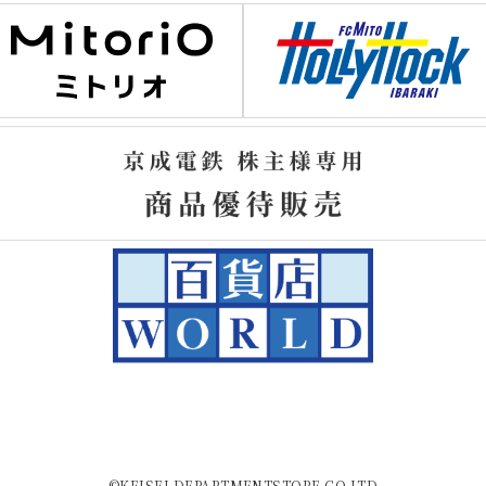
©KEISEI DEPARTMENTSTORE CO.LTD