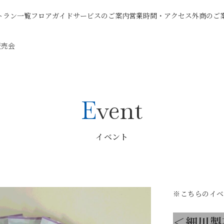
トラン一覧
フロアガイド
サービスのご案内
営業時間・アクセス
外商のご
販売会
Event
イベント
※こちらのイベ
＜細川製