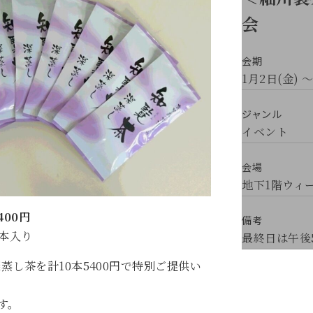
会
会期
1月2日(金) ～
ジャンル
イベント
会場
地下1階ウィ
00円
備考
0本入り
最終日は午後
覧深蒸し茶を計10本5400円で特別ご提供い
す。