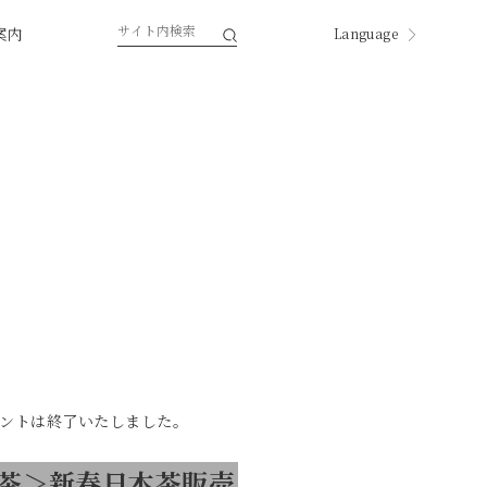
案内
Language
English
한국
中国
中國
ページ内翻訳
ントは終了いたしました。
茶＞新春日本茶販売