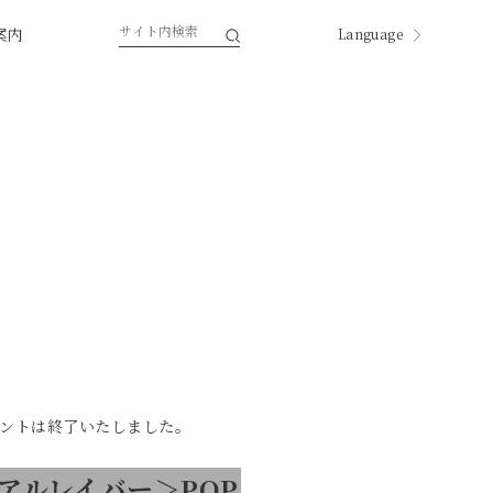
案内
Language
English
한국
中国
中國
ページ内翻訳
ントは終了いたしました。
アルレイバー＞POP