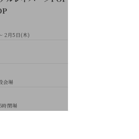
OP
～ 2月5日(木)
設会場
5時閉場