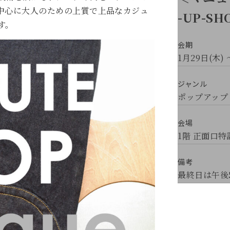
中心に大人のための上質で上品なカジュ
-UP-SH
す。
会期
1月29日(木) 
ジャンル
ポップアップ
会場
1階 正面口特
備考
最終日は午後