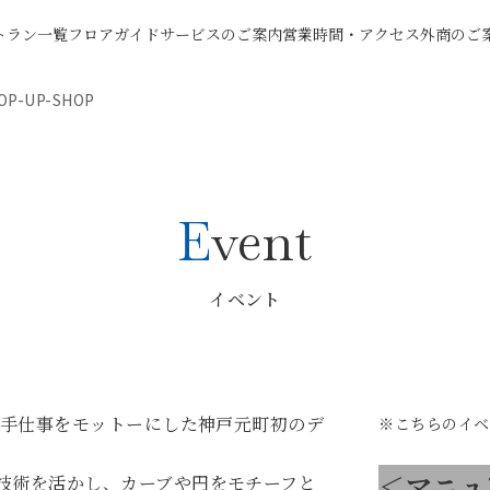
トラン一覧
フロアガイド
サービスのご案内
営業時間・アクセス
外商のご
-UP-SHOP
Event
イベント
、手仕事をモットーにした神戸元町初のデ
※こちらのイベ
＜マニュ
技術を活かし、カーブや円をモチーフと