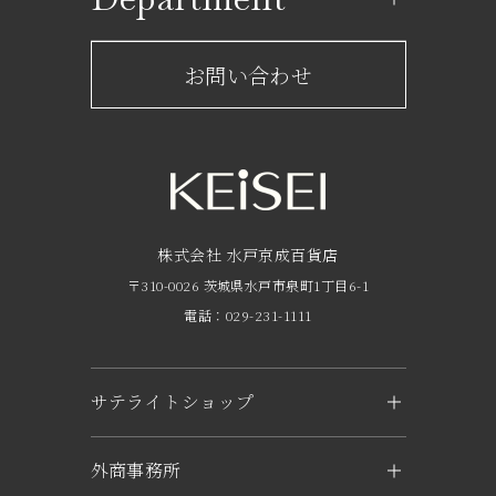
レストラン一覧
京成百貨店からのお知らせ
ショップからのお知らせ
お問い合わせ
サービスのご案内
フロアガイド
営業時間・アクセス
FAQ
京成友の会
株式会社 水戸京成百貨店
〒310-0026 茨城県水戸市泉町1丁目6-1
京成ポイントカードについて
電話：029-231-1111
お子さま連れのお客様へ
外商のご案内
サテライトショップ
企業概要
KEiSEI ＆ owl（つくば）
外商事務所
求人情報
〒305-0031 茨城県つくば市吾妻1-6-1