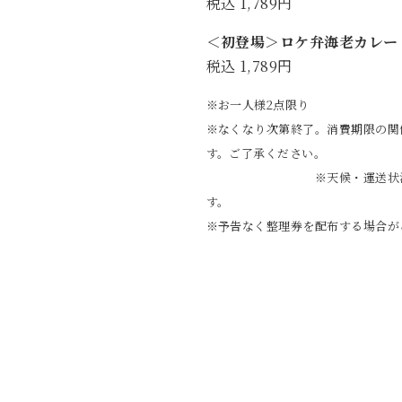
税込 1,789円
＜初登場＞ロケ弁海老カレー
税込 1,789円
※お一人様2点限り
※なくなり次第終了。消費期限の関
す。ご了
※天候・運送状況により予
す。
※予告なく整理券を配布する場合が