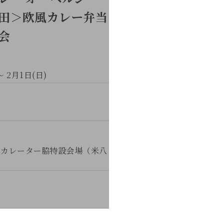
田＞欧風カレー弁当
会
～ 2月1日(日)
スカレーター脇特設会場（米八