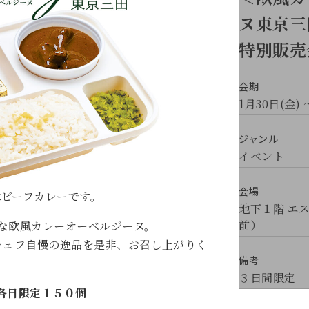
ヌ東京三
特別販売
会期
1月30日(金) 
ジャンル
イベント
会場
はビーフカレーです。
地下１階 エ
前）
な欧風カレーオーベルジーヌ。
シェフ自慢の逸品を是非、お召し上がりく
備考
３日間限定
各日限定１５０個