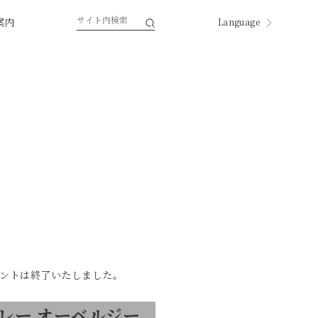
案内
Language
English
한국
中国
中國
ページ内翻訳
ントは終了いたしました。
レー オーベルジー