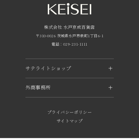
FAQ
京成友の会
株式会社 水戸京成百貨店
〒310-0026 茨城県水戸市泉町1丁目6-1
京成ポイントカードについて
電話：029-231-1111
お子さま連れのお客様へ
外商のご案内
サテライトショップ
企業概要
KEiSEI ＆ owl（つくば）
外商事務所
求人情報
〒305-0031 茨城県つくば市吾妻1-6-1
トナリエつくばスクエアキュート2階
水戸
電話：029-897-3321
〒310-0063 茨城県水戸市五軒町2-1-37
プライバシーポリシー
KEiSEI & sole（日立）
電話：029-221-6777
サイトマップ
〒317-0052 茨城県日立市東滑川町5-1
東京
SEA MARK SQUARE 専門店棟内 1階
〒273-0005 千葉県船橋市本町4-9-20