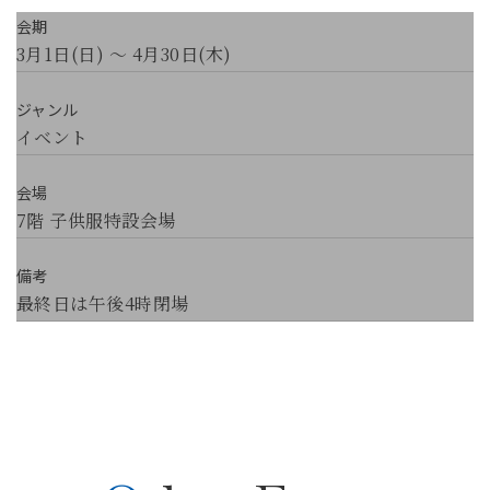
会期
3月1日(日) ～ 4月30日(木)
ジャンル
イベント
会場
7階 子供服特設会場
備考
最終日は午後4時閉場