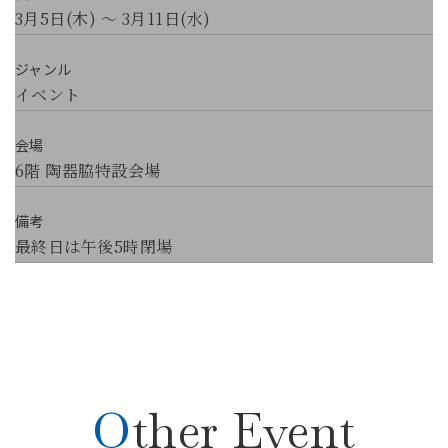
3月5日(木) ～ 3月11日(水)
ジャンル
イベント
会場
6階 陶器脇特設会場
備考
最終日は午後5時閉場
Other Event