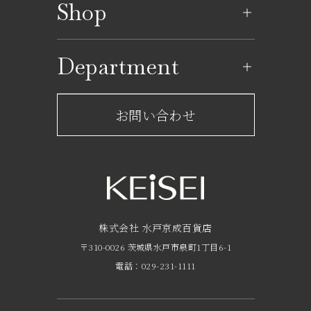
Shop
イベントカレンダー
ショップ一覧
Department
レストラン一覧
京成百貨店からのお知らせ
ショップからのお知らせ
お問い合わせ
サービスのご案内
フロアガイド
営業時間・アクセス
FAQ
京成友の会
株式会社 水戸京成百貨店
〒310-0026 茨城県水戸市泉町1丁目6-1
京成ポイントカードについて
電話：029-231-1111
お子さま連れのお客様へ