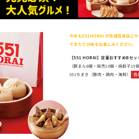
今年も551HORAI が京成百貨店に
できたての味をお楽しみください。
【551 HORAI】定番おすすめBセッ
（豚まん6個・焼売10個・焼餃子15
551ちまき（豚肉・鶏肉・海鮮）
各