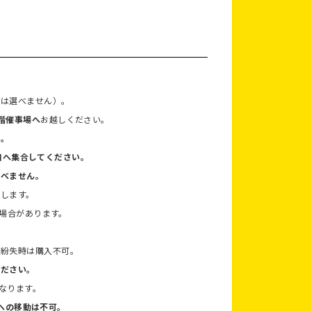
帯は選べません）。
階催事場へ
お越しください。
い。
正面口へ集合してください。
並べません。
了します。
場合があります。
。紛失時は購入不可。
ください。
なります。
への移動は不可。