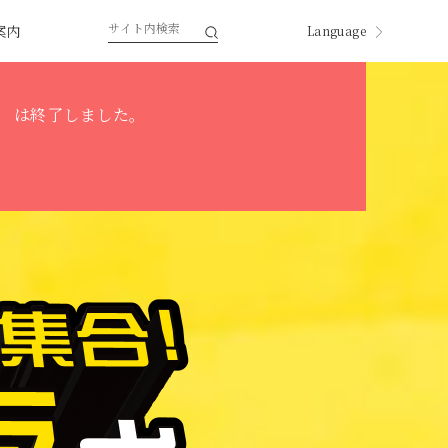
案内
Language
」
は終了しました。
English
한국
中国
中國
ページ内翻訳