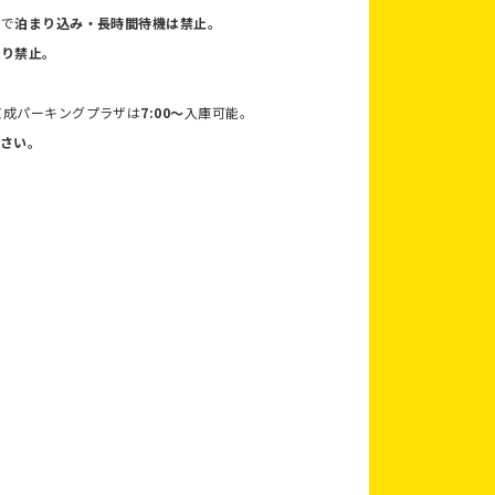
ので
泊まり込み・長時間待機は禁止。
取り禁止。
京成パーキングプラザは
7:00〜
入庫可能。
さい。