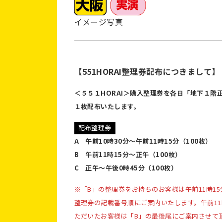
イメージ写真
【551HORAI整理券配布につきまして】
＜５５１HORAI＞購入整理券を各日「地下１階
１枚配布いたします。
配布整理券
A 午前10時30分～午前11時15分（100枚）
B 午前11時15分～正午（100枚）
C 正午～午後0時45分（100枚）
※「B」の整理券をお持ちのお客様は午前11時1
整理券の記載番号順にご案内いたします。午前11
ただいたお客様は「B」の最後尾にご案内させて