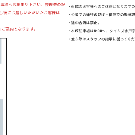
催事場へお集まり下さい。整理券の記
・近隣のお客様へのご迷惑となります
し後にお越しいただいたお客様は
・公道での
通行の妨げ・荷物での場所
・
途中合流は禁止。
のご案内となります。
・本館駐車場は
8:00〜
、タイムズ水戸
・並ぶ際は
スタッフの指示に従ってくだ