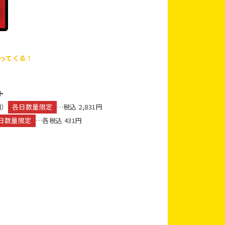
やってくる！
ト
個）
各日数量限定
…税込 2,831円
日数量限定
…各税込 431円