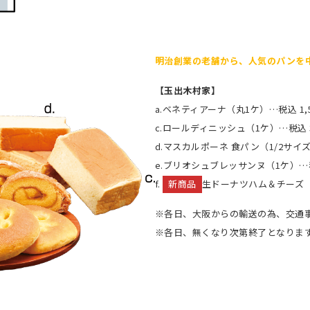
明治創業の老舗から、人気のパンを
【玉出木村家】
a.ベネティアーナ（丸1ケ）…税込 1,57
c.ロールディニッシュ（1ケ）…税込 
d.マスカルポーネ 食パン（1/2サイズ
e.ブリオシュブレッサンヌ（1ケ）…税
f.
新商品
生ドーナツハム＆チーズ（1
※各日、大阪からの輸送の為、交通
※各日、無くなり次第終了となりま