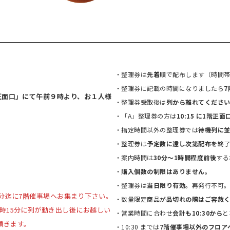
・整理券は
先着順
で配布します（時間
・整理券に記載の時間になりましたら
7
正面口」にて午前９時より、お１人様
・整理券受取後は
列から離れてくださ
・「A」整理券の方は
10:15 に1階
・指定時間以外の整理券では
待機列に
・整理券は
予定数に達し次第配布を終
・案内時間は
30分〜1時間程度前後
する
・
購入個数の制限はありません。
・整理券は
当日限り有効。
再発行不可
5分迄に7階催事場へお集まり下さい。
・数量限定商品が
品切れの際はご容赦
時15分に列が動き出し後にお越しい
・営業時間に合わせ
会計も10:30から
と
頂きます。
・10:30 までは
7階催事場以外のフロア