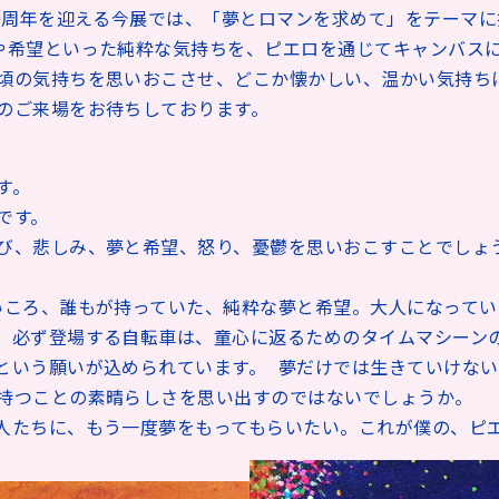
40周年を迎える今展では、「夢とロマンを求めて」をテーマ
希望といった純粋な気持ちを、ピエロを通じてキャンバス
頃の気持ちを思いおこさせ、どこか懐かしい、温かい気持ち
のご来場をお待ちしております。
ます。
徴です。
び、悲しみ、夢と希望、怒り、憂鬱を思いおこすことでしょ
いころ、誰もが持っていた、純粋な夢と希望。大人になって
、必ず登場する自転車は、童心に返るためのタイムマシーン
という願いが込められています。 夢だけでは生きていけな
持つことの素晴らしさを思い出すのではないでしょうか。
人たちに、もう一度夢をもってもらいたい。これが僕の、ピ