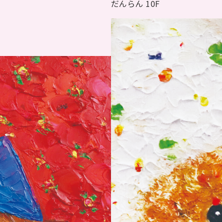
だんらん 10F