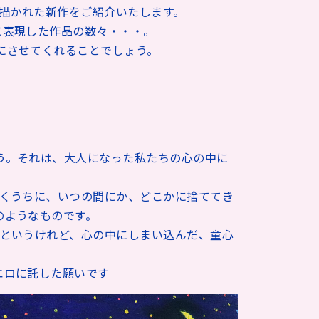
に描かれた新作をご紹介いたします。
に表現した作品の数々・・・。
にさせてくれることでしょう。
う。それは、大人になった私たちの心の中に
いくうちに、いつの間にか、どこかに捨ててき
のようなものです。
いというけれど、心の中にしまい込んだ、童心
エロに託した願いです