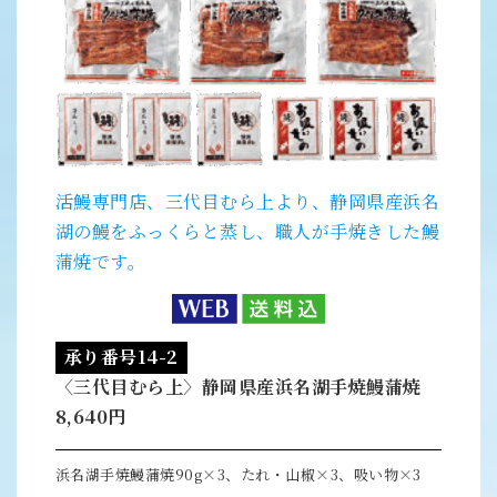
活鰻専門店、三代目むら上より、静岡県産浜名
湖の鰻をふっくらと蒸し、職人が手焼きした鰻
蒲焼です。
承り番号14-2
〈三代目むら上〉静岡県産浜名湖手焼鰻蒲焼
8,640円
浜名湖手焼鰻蒲焼90g×3、たれ・山椒×3、吸い物×3