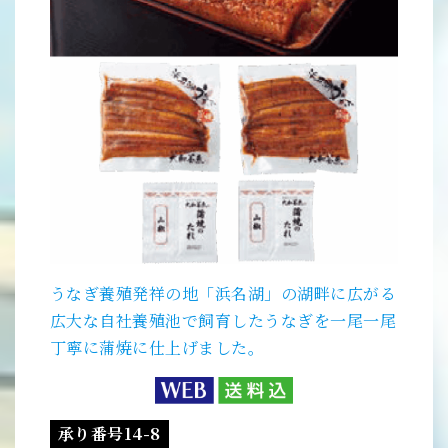
うなぎ養殖発祥の地「浜名湖」の湖畔に広がる
広大な自社養殖池で飼育したうなぎを一尾一尾
丁寧に蒲焼に仕上げました。
承り番号14-8