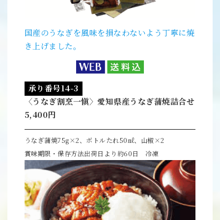
国産のうなぎを風味を損なわないよう丁寧に焼
き上げました。
承り番号14-3
〈うなぎ割烹一愼〉愛知県産うなぎ蒲焼詰合せ
5,400円
うなぎ蒲焼75g×2、ボトルたれ50㎖、山椒×2
賞味期限・保存方法出荷日より約60日 冷凍