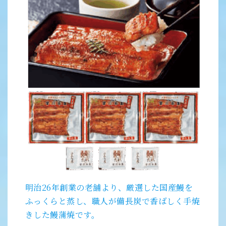
明治26年創業の老舗より、厳選した国産鰻を
ふっくらと蒸し、職人が備長炭で香ばしく手焼
きした鰻蒲焼です。