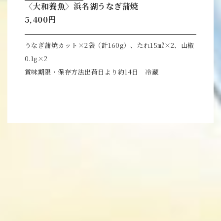
〈大和養魚〉浜名湖うなぎ蒲焼
5,400円
うなぎ蒲焼カット×2袋（計160g）、たれ15㎖×2、山椒
0.1g×2
賞味期限・保存方法出荷日より約14日 冷蔵