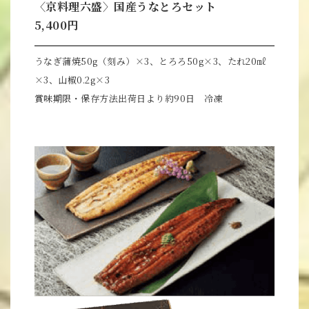
〈京料理六盛〉国産うなとろセット
5,400円
うなぎ蒲焼50g（刻み）×3、とろろ50g×3、たれ20㎖
×3、山椒0.2g×3
賞味期限・保存方法出荷日より約90日 冷凍