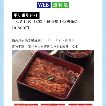
承り番号14-1
〈つきじ宮川本廛〉備長炭手焼鰻蒲焼
10,800円
備長炭手焼き鰻蒲焼110g×3、たれ・山椒×3
賞味期限・保存方法出荷日より約180日 冷凍