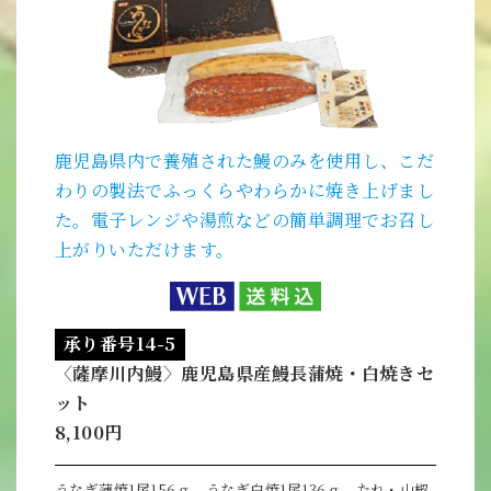
鹿児島県内で養殖された鰻のみを使用し、こだ
わりの製法でふっくらやわらかに焼き上げまし
た。電子レンジや湯煎などの簡単調理でお召し
上がりいただけます。
承り番号14-5
〈薩摩川内鰻〉鹿児島県産鰻長蒲焼・白焼きセ
ット
8,100円
うなぎ蒲焼1尾156ｇ、うなぎ白焼1尾136ｇ、たれ・山椒