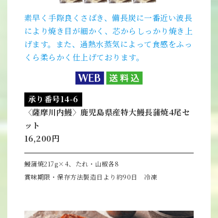
素早く手際良くさばき、備長炭に一番近い波長
により焼き目が細かく、芯からしっかり焼き上
げます。また、過熱水蒸気によって食感をふっ
くら柔らかく仕上げております。
承り番号14-6
〈薩摩川内鰻〉鹿児島県産特大鰻長蒲焼4尾セ
ット
16,200円
鰻蒲焼217g×4、たれ・山椒各8
賞味期限・保存方法製造日より約90日 冷凍