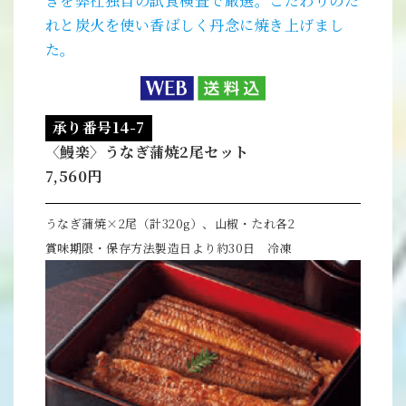
ぎを弊社独自の試食検査で厳選。こだわりのた
れと炭火を使い香ばしく丹念に焼き上げまし
た。
承り番号14-7
〈鰻楽〉うなぎ蒲焼2尾セット
7,560円
うなぎ蒲焼×2尾（計320g）、山椒・たれ各2
賞味期限・保存方法製造日より約30日 冷凍