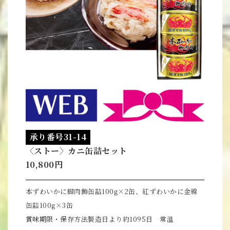
承り番号31-14
〈ストー〉カニ缶詰セット
10,800円
本ずわいかに脚肉飾缶詰100g×2缶、紅ずわいかに金線
缶詰100g×3缶
賞味期限・保存方法製造日より約1095日 常温