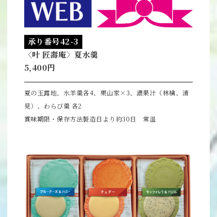
承り番号42-3
〈叶 匠壽庵〉夏水羹
5,400円
夏の玉露地、水羊羹各4、栗山家×3、濃果汁（林檎、清
見）、わらび羹 各2
賞味期限・保存方法製造日より約30日 常温