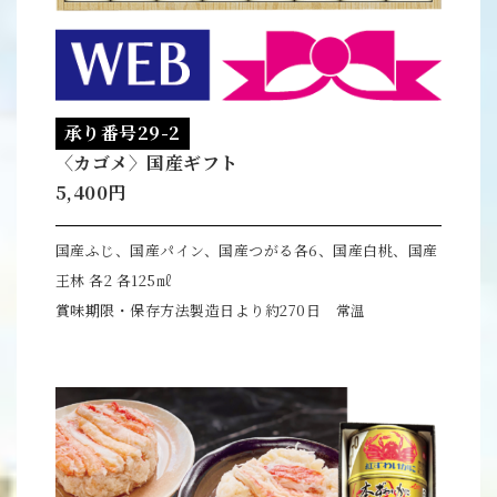
承り番号29-2
〈カゴメ〉国産ギフト
5,400円
国産ふじ、国産パイン、国産つがる各6、国産白桃、国産
王林 各2 各125㎖
賞味期限・保存方法製造日より約270日 常温