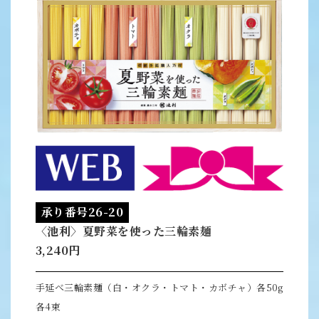
承り番号26-20
〈池利〉夏野菜を使った三輪素麺
3,240円
手延べ三輪素麺（白・オクラ・トマト・カボチャ）各50g
各4束