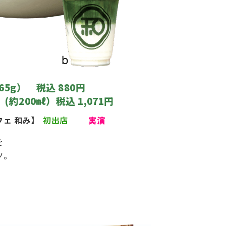
5g） 税込 880円
約200㎖）税込 1,071円
ェ 和み】
初出店
実演
を
ツ。