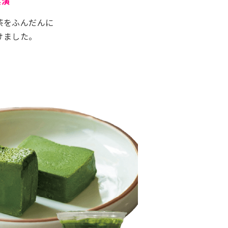
実演
茶をふんだんに
けました。