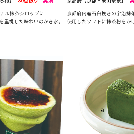
ろ村】
80点限り
実演
京都府【京都・東山茶寮】
ナル抹茶シロップに
京都府内産石臼挽きの宇治抹
を重視した味わいのかき氷。
使用したソフトに抹茶粉をか