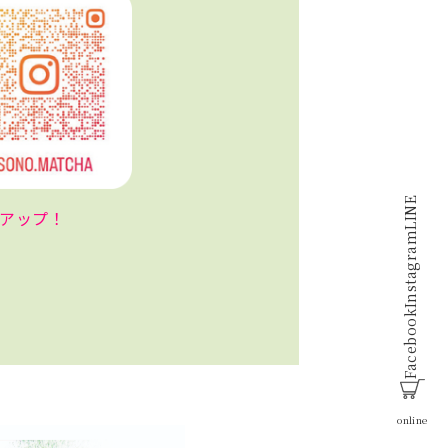
LINE
クアップ！
Instagram
Facebook
online