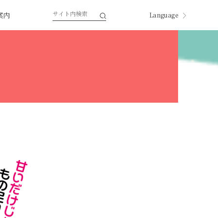
案内
Language
English
한국
中国
中國
ページ内翻訳