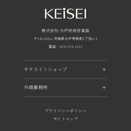
営業時間・アクセス
FAQ
京成友の会
株式会社 水戸京成百貨店
〒310-0026 茨城県水戸市泉町1丁目6-1
京成ポイントカードについて
電話：029-231-1111
お子さま連れのお客様へ
外商のご案内
サテライトショップ
企業概要
KEiSEI ＆ owl（つくば）
外商事務所
求人情報
〒305-0031 茨城県つくば市吾妻1-6-1
トナリエつくばスクエアキュート2階
水戸
電話：029-897-3321
〒310-0063 茨城県水戸市五軒町2-1-37
プライバシーポリシー
KEiSEI & sole（日立）
電話：029-221-6777
サイトマップ
〒317-0052 茨城県日立市東滑川町5-1
東京