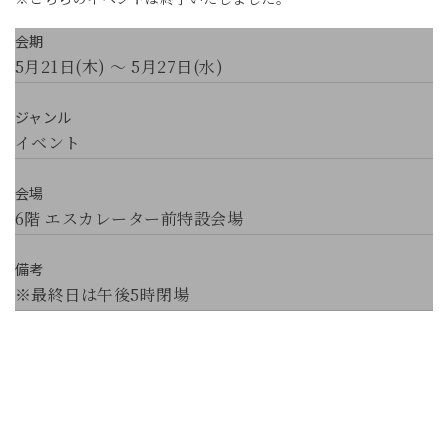
会期
5月21日(木) ～ 5月27日(水)
ジャンル
イベント
会場
6階 エスカレーター前特設会場
備考
※最終日は午後5時閉場