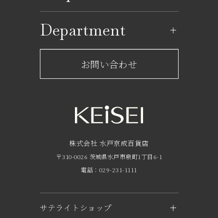
イベントカレンダー
ショップ一覧
Department
レストラン一覧
京成百貨店からのお知らせ
ショップからのお知らせ
お問い合わせ
サービスのご案内
フロアガイド
営業時間・アクセス
FAQ
京成友の会
株式会社 水戸京成百貨店
〒310-0026 茨城県水戸市泉町1丁目6-1
京成ポイントカードについて
電話：029-231-1111
お子さま連れのお客様へ
外商のご案内
サテライトショップ