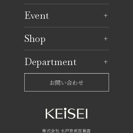
Event
イベントのご案内
Shop
イベントカレンダー
ショップ一覧
Department
レストラン一覧
京成百貨店からのお知らせ
ショップからのお知らせ
お問い合わせ
サービスのご案内
フロアガイド
営業時間・アクセス
FAQ
京成友の会
株式会社 水戸京成百貨店