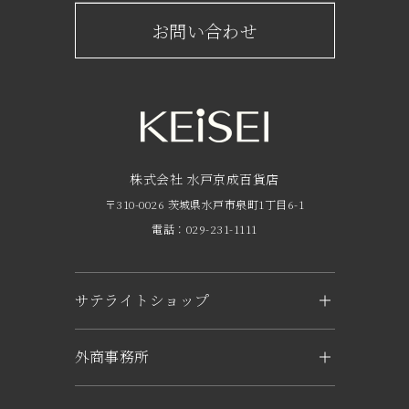
京成百貨店からのお知らせ
ショップからのお知らせ
お問い合わせ
サービスのご案内
フロアガイド
営業時間・アクセス
FAQ
京成友の会
株式会社 水戸京成百貨店
〒310-0026 茨城県水戸市泉町1丁目6-1
京成ポイントカードについて
電話：029-231-1111
お子さま連れのお客様へ
外商のご案内
サテライトショップ
企業概要
KEiSEI ＆ owl（つくば）
外商事務所
求人情報
〒305-0031 茨城県つくば市吾妻1-6-1
トナリエつくばスクエアキュート2階
水戸