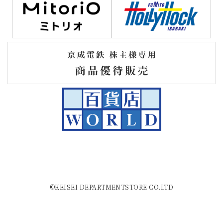
©KEISEI DEPARTMENTSTORE CO.LTD