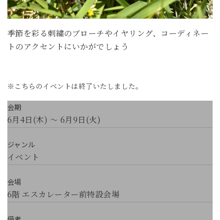
季節を彩る刺繍のブローチやイヤリング、コーディネー
トのアクセントにいかがでしょう
※こちらのイベントは終了いたしました。
会期
6月4日(木) ～ 6月9日(火)
ジャンル
イベント
会場
6階 エスカレーター前特設会場
備考