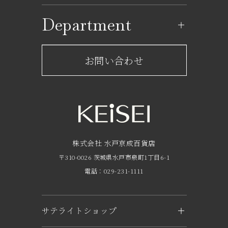
ショップ一覧
Department
レストラン一覧
京成百貨店からのお知らせ
ショップからのお知らせ
お問い合わせ
サービスのご案内
フロアガイド
営業時間・アクセス
FAQ
京成友の会
株式会社 水戸京成百貨店
〒310-0026 茨城県水戸市泉町1丁目6-1
京成ポイントカードについて
電話：029-231-1111
お子さま連れのお客様へ
外商のご案内
サテライトショップ
企業概要