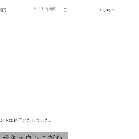
案内
Language
English
한국
中国
中國
ページ内翻訳
ントは終了いたしました。
u：サキュウ＞こだわ