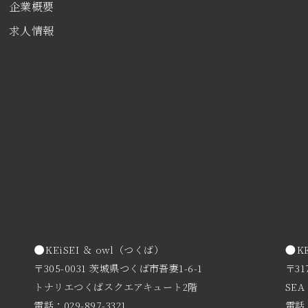
企業概要
求人情報
KEiSEI ＆ owl（つくば）
K
〒305-0031 茨城県つくば市吾妻1-6-1
〒31
トナリエつくばスクエアキュート2階
SEA
電話：029-897-3321
電話：