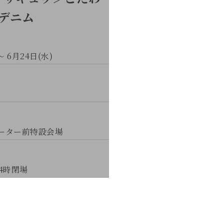
デニム
～ 6月24日(水)
レーター前特設会場
4時閉場