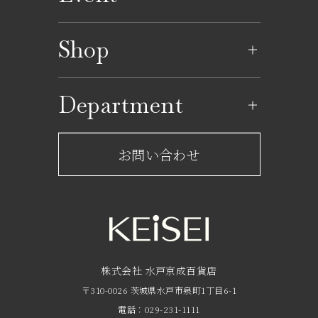
イベントのご案内
Shop
イベントカレンダー
ショップ一覧
Department
レストラン一覧
京成百貨店からのお知らせ
ショップからのお知らせ
お問い合わせ
サービスのご案内
フロアガイド
営業時間・アクセス
FAQ
京成友の会
株式会社 水戸京成百貨店
〒310-0026 茨城県水戸市泉町1丁目6-1
京成ポイントカードについて
電話：029-231-1111