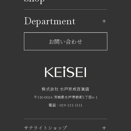
イベントカレンダー
ショップ一覧
Department
レストラン一覧
京成百貨店からのお知らせ
ショップからのお知らせ
お問い合わせ
サービスのご案内
フロアガイド
営業時間・アクセス
FAQ
京成友の会
株式会社 水戸京成百貨店
〒310-0026 茨城県水戸市泉町1丁目6-1
京成ポイントカードについて
電話：029-231-1111
お子さま連れのお客様へ
外商のご案内
サテライトショップ