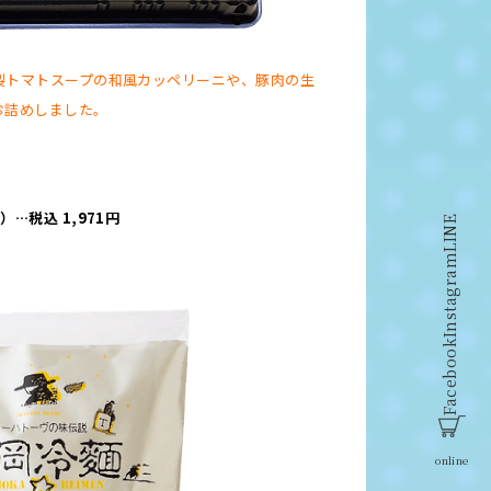
製トマトスープの和風カッペリーニや、豚肉の生
お詰めしました。
…税込 1,971円
LINE
Instagram
Facebook
online