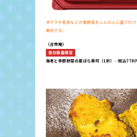
オクラや茗荷などの夏野菜をふんだんに盛り付け
寿司です。
〈古市庵〉
各日数量限定
海老と季節野菜の夏ばら寿司（1折）…税込778