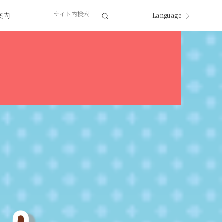
案内
Language
。
English
한국
中国
中國
ページ内翻訳