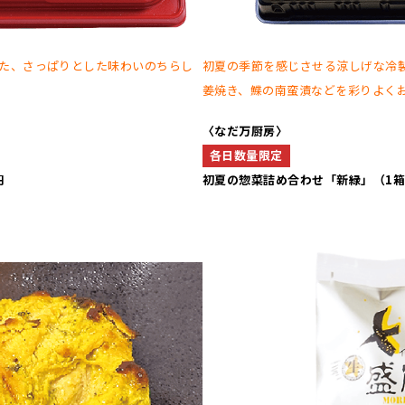
た、さっぱりとした味わいのちらし
初夏の季節を感じさせる涼しげな冷
姜焼き、鰈の南蛮漬などを彩りよく
〈なだ万厨房〉
各日数量限定
円
初夏の惣菜詰め合わせ「新緑」（1箱）