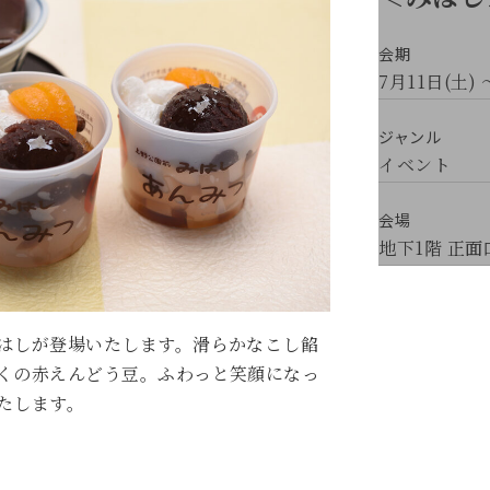
会期
7月11日(土) 
ジャンル
イベント
会場
地下1階 正
はしが登場いたします。滑らかなこし餡
くの赤えんどう豆。ふわっと笑顔になっ
たします。