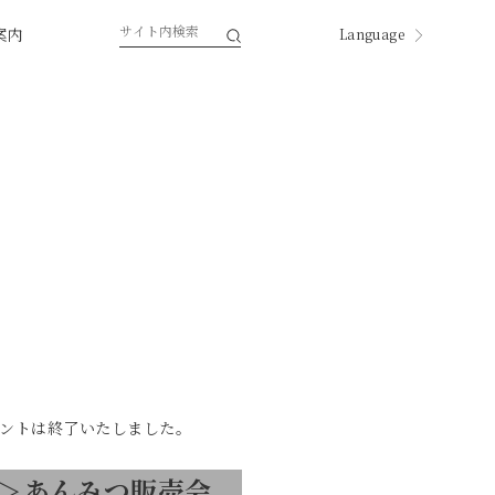
案内
Language
English
한국
中国
中國
ページ内翻訳
ントは終了いたしました。
＞あんみつ販売会