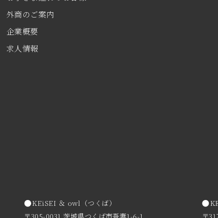
外商のご案内
企業概要
求人情報
KEiSEI ＆ owl（つくば）
K
〒305-0031 茨城県つくば市吾妻1-6-1
〒31