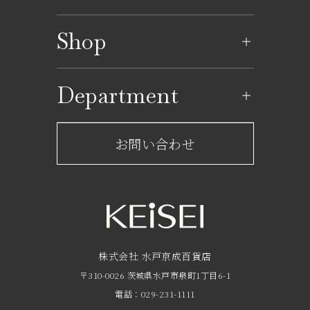
イベントのご案内
Shop
イベントカレンダー
ショップ一覧
Department
レストラン一覧
京成百貨店からのお知らせ
ショップからのお知らせ
お問い合わせ
サービスのご案内
フロアガイド
営業時間・アクセス
FAQ
京成友の会
株式会社 水戸京成百貨店
〒310-0026 茨城県水戸市泉町1丁目6-1
京成ポイントカードについて
電話：029-231-1111
お子さま連れのお客様へ