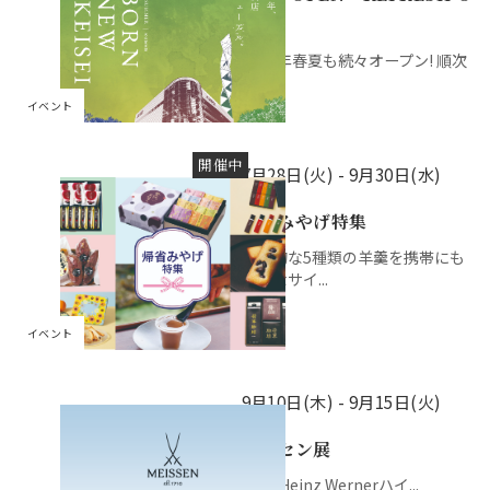
PEN
2026年春夏も続々オープン! 順次
公開...
イベント
開催中
7月28日(火) -
9月30日(水)
帰省みやげ特集
代表的な5種類の羊羹を携帯にも
便利なサイ...
イベント
9月10日(木) -
9月15日(火)
マイセン展
Prof. Heinz Wernerハイ...