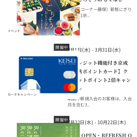
〈鮮魚コーナー藤塚〉新鮮にぎり
寿司（1折...
イベント
開催中
4月1日(水) -
3月31日(水)
【クレジット機能付き京成
百貨店ポイントカード】ク
レジットポイント2倍キャン
ペーン
カードキャンペーン
期間中新規入会のお客様は、入会
月を含む3...
開催中
7月22日(水) -
10月22日(木)
NEW OPEN・REFRESH O