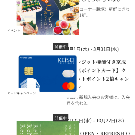
〈鮮魚コーナー藤塚〉新鮮にぎり
寿司（1折...
イベント
開催中
4月1日(水) -
3月31日(水)
【クレジット機能付き京成
百貨店ポイントカード】ク
レジットポイント2倍キャン
ペーン
カードキャンペーン
期間中新規入会のお客様は、入会
月を含む3...
開催中
7月22日(水) -
10月22日(木)
NEW OPEN・REFRESH O