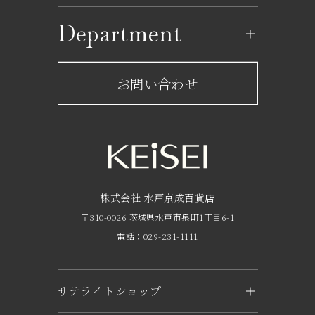
ショップ一覧
Department
レストラン一覧
京成百貨店からのお知らせ
ショップからのお知らせ
お問い合わせ
サービスのご案内
フロアガイド
営業時間・アクセス
FAQ
京成友の会
株式会社 水戸京成百貨店
〒310-0026 茨城県水戸市泉町1丁目6-1
京成ポイントカードについて
電話：029-231-1111
お子さま連れのお客様へ
外商のご案内
サテライトショップ
企業概要