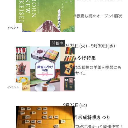
PEN
2026年春夏も続々オープン! 順次
公開...
イベント
開催中
7月28日(火) -
9月30日(水)
帰省みやげ特集
代表的な5種類の羊羹を携帯にも
便利なサイ...
イベント
9月22日(火)
第14回京成将棋まつり
今年も京成将棋まつり開催決定！