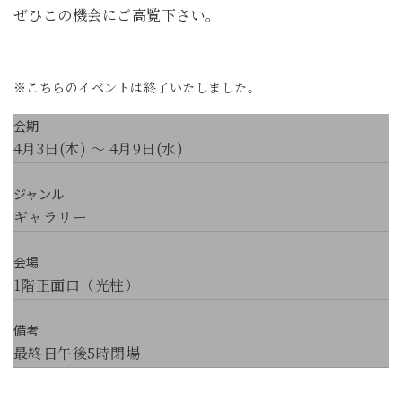
ぜひこの機会にご高覧下さい。
※こちらのイベントは終了いたしました。
会期
4月3日(木) ～ 4月9日(水)
ジャンル
ギャラリー
会場
1階正面口（光柱）
備考
最終日午後5時閉場