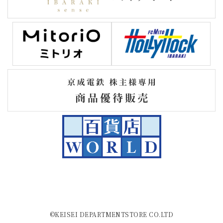
©KEISEI DEPARTMENTSTORE CO.LTD