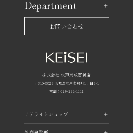
Department
レストラン一覧
京成百貨店からのお知らせ
ショップからのお知らせ
お問い合わせ
サービスのご案内
フロアガイド
営業時間・アクセス
FAQ
京成友の会
株式会社 水戸京成百貨店
〒310-0026 茨城県水戸市泉町1丁目6-1
京成ポイントカードについて
電話：029-231-1111
お子さま連れのお客様へ
外商のご案内
サテライトショップ
企業概要
KEiSEI ＆ owl（つくば）
外商事務所