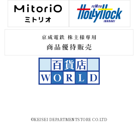
©KEISEI DEPARTMENTSTORE CO.LTD