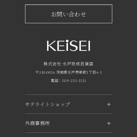
京成百貨店からのお知らせ
ショップからのお知らせ
お問い合わせ
サービスのご案内
フロアガイド
営業時間・アクセス
FAQ
京成友の会
株式会社 水戸京成百貨店
〒310-0026 茨城県水戸市泉町1丁目6-1
京成ポイントカードについて
電話：029-231-1111
お子さま連れのお客様へ
外商のご案内
サテライトショップ
企業概要
KEiSEI ＆ owl（つくば）
外商事務所
求人情報
〒305-0031 茨城県つくば市吾妻1-6-1
トナリエつくばスクエアキュート2階