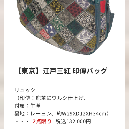
【東京】江戸三紅 印傳バッグ
リュック
（印傳：鹿革にウルシ仕上げ、
付属：牛革
裏地：レーヨン、約W29XD12XH34cm）
・・・
2点限り
税込132,000円