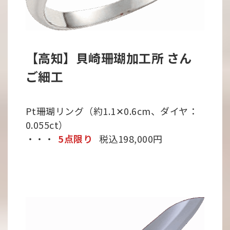
【高知】貝崎珊瑚加工所 さん
ご細工
Pt珊瑚リング（約1.1✕0.6cm、ダイヤ：
0.055ct）
・・・
5点限り
税込198,000円