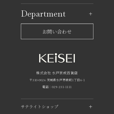
ショップ一覧
Department
レストラン一覧
京成百貨店からのお知らせ
ショップからのお知らせ
お問い合わせ
サービスのご案内
フロアガイド
営業時間・アクセス
FAQ
京成友の会
株式会社 水戸京成百貨店
〒310-0026 茨城県水戸市泉町1丁目6-1
京成ポイントカードについて
電話：029-231-1111
お子さま連れのお客様へ
外商のご案内
サテライトショップ