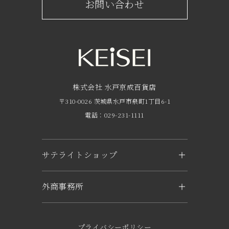
お問い合わせ
サービスのご案内
フロアガイド
営業時間・アクセス
FAQ
京成友の会
株式会社 水戸京成百貨店
〒310-0026 茨城県水戸市泉町1丁目6-1
京成ポイントカードについて
電話：029-231-1111
お子さま連れのお客様へ
外商のご案内
サテライトショップ
企業概要
KEiSEI ＆ owl（つくば）
外商事務所
求人情報
〒305-0031 茨城県つくば市吾妻1-6-1
トナリエつくばスクエアキュート2階
水戸
電話：029-897-3321
〒310-0063 茨城県水戸市五軒町2-1-37
プライバシーポリシー