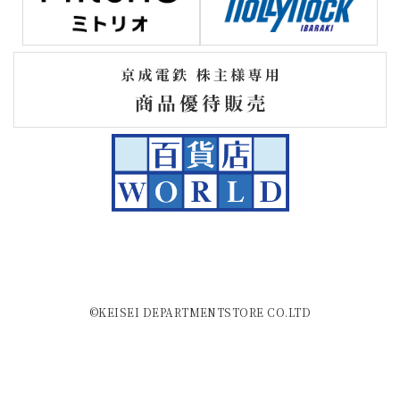
©KEISEI DEPARTMENTSTORE CO.LTD