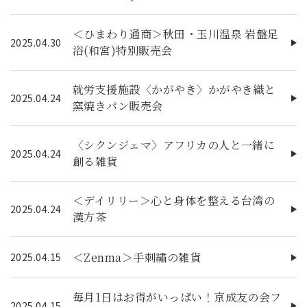
＜ひまわり通商＞秋田・玉川温泉 岩盤足
2025.04.30
浴(和宮)特別販売会
就労支援施設〈かがやき〉かがやき織と
2025.04.24
窯焼きパン販売会
〈シクンジェマ〉アフリカの人と一緒に
2025.04.24
創る雑貨
＜デイリリー＞心と身体を整える台湾の
2025.04.24
漢方茶
＜Zenma＞手刺繡の雑貨
2025.04.15
毎月1日はお得がいっぱい！京成友の会フ
2025.04.15