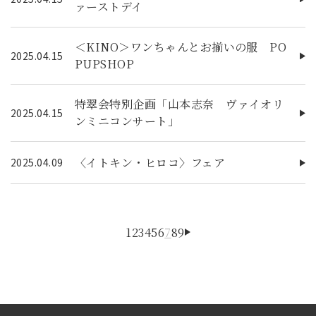
ァーストデイ
＜KINO＞ワンちゃんとお揃いの服 PO
2025.04.15
PUPSHOP
特翠会特別企画「山本志奈 ヴァイオリ
2025.04.15
ンミニコンサート」
〈イトキン・ヒロコ〉フェア
2025.04.09
1
2
3
4
5
6
7
8
9