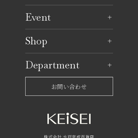
Event
イベントのご案内
Shop
イベントカレンダー
ショップ一覧
Department
レストラン一覧
京成百貨店からのお知らせ
ショップからのお知らせ
お問い合わせ
サービスのご案内
フロアガイド
営業時間・アクセス
FAQ
京成友の会
株式会社 水戸京成百貨店