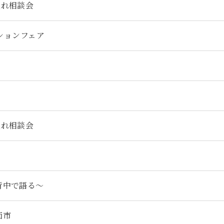
入れ相談会
ーションフェア
入れ相談会
背中で語る～
価市