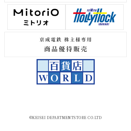
©KEISEI DEPARTMENTSTORE CO.LTD