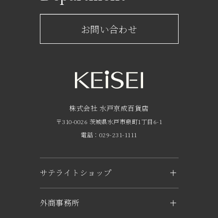
レストラン一覧
京成百貨店からのお知らせ
ショップからのお知らせ
お問い合わせ
サービスのご案内
フロアガイド
営業時間・アクセス
FAQ
京成友の会
株式会社 水戸京成百貨店
〒310-0026 茨城県水戸市泉町1丁目6-1
京成ポイントカードについて
電話：029-231-1111
お子さま連れのお客様へ
外商のご案内
サテライトショップ
企業概要
KEiSEI ＆ owl（つくば）
外商事務所
求人情報
〒305-0031 茨城県つくば市吾妻1-6-1