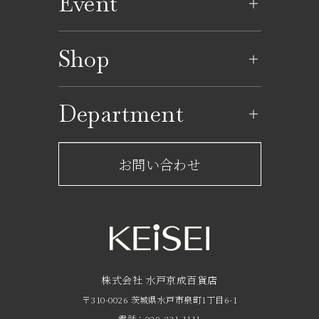
Event
イベントのご案内
Shop
イベントカレンダー
ショップ一覧
Department
レストラン一覧
京成百貨店からのお知らせ
ショップからのお知らせ
お問い合わせ
サービスのご案内
フロアガイド
営業時間・アクセス
FAQ
京成友の会
株式会社 水戸京成百貨店
〒310-0026 茨城県水戸市泉町1丁目6-1
京成ポイントカードについて
電話：029-231-1111