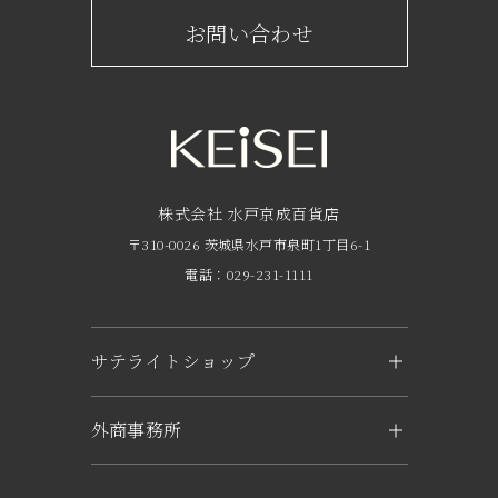
京成百貨店からのお知らせ
ショップからのお知らせ
お問い合わせ
サービスのご案内
フロアガイド
営業時間・アクセス
FAQ
京成友の会
株式会社 水戸京成百貨店
〒310-0026 茨城県水戸市泉町1丁目6-1
京成ポイントカードについて
電話：029-231-1111
お子さま連れのお客様へ
外商のご案内
サテライトショップ
企業概要
KEiSEI ＆ owl（つくば）
外商事務所
求人情報
〒305-0031 茨城県つくば市吾妻1-6-1
トナリエつくばスクエアキュート2階
水戸