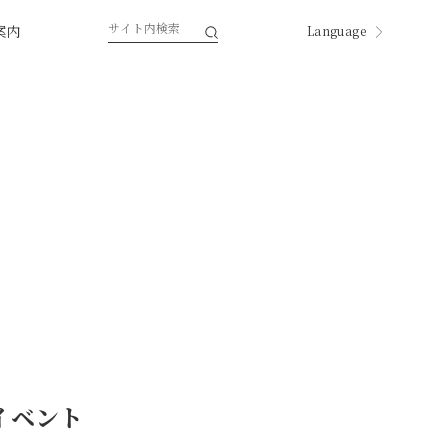
案内
Language
English
한국
中国
中國
ページ内翻訳
イベント