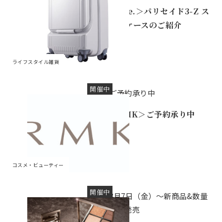
＜ace.＞パリセイド3-Z ス
ーツケースのご紹介
ライフスタイル雑貨
開催中
ご予約承り中
＜RMK＞ご予約承り中
コスメ・ビューティー
開催中
8月7日（金）～新商品&数量
限定発売