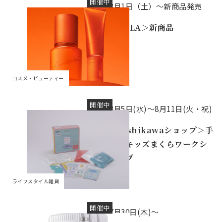
開催中
8月1日（土）～新商品発売
＜POLA＞新商品
コスメ・ビューティー
開催中
8月5日(水)〜8月11日(火・祝)
＜nishikawaショップ＞手
作りキッズまくらワークシ
ョップ
ライフスタイル雑貨
開催中
7月30日(木)～